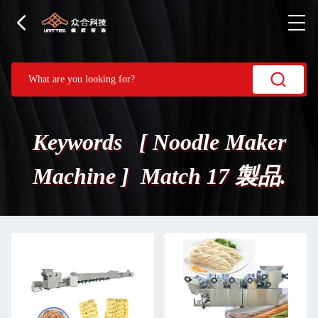
Keywords [ Noodle Maker
Machine ] Match 17 製品.