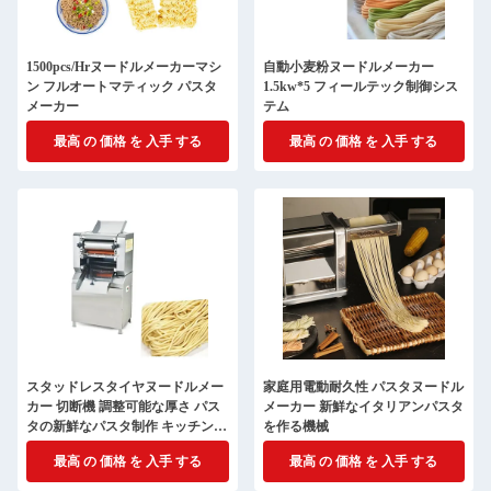
1500pcs/Hrヌードルメーカーマシ
自動小麦粉ヌードルメーカー
ン フルオートマティック パスタ
1.5kw*5 フィールテック制御シス
メーカー
テム
最高 の 価格 を 入手 する
最高 の 価格 を 入手 する
スタッドレスタイヤヌードルメー
家庭用電動耐久性 パスタヌードル
カー 切断機 調整可能な厚さ パス
メーカー 新鮮なイタリアンパスタ
タの新鮮なパスタ制作 キッチンツ
を作る機械
ール
最高 の 価格 を 入手 する
最高 の 価格 を 入手 する