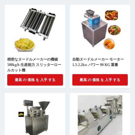
精密なヌードルメーカーの機械
自動ヌードルメーカー モーター
500kg/h 生産能力 スリッターロー
1.5-2.2kw パワー 90 KG 重量
ルカット機
最高 の 価格 を 入手 する
最高 の 価格 を 入手 する