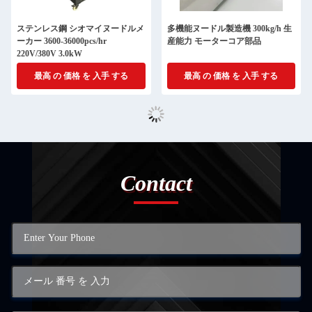
ステンレス鋼 シオマイヌードルメ
多機能ヌードル製造機 300kg/h 生
ーカー 3600-36000pcs/hr
産能力 モーターコア部品
220V/380V 3.0kW
最高 の 価格 を 入手 する
最高 の 価格 を 入手 する
Contact