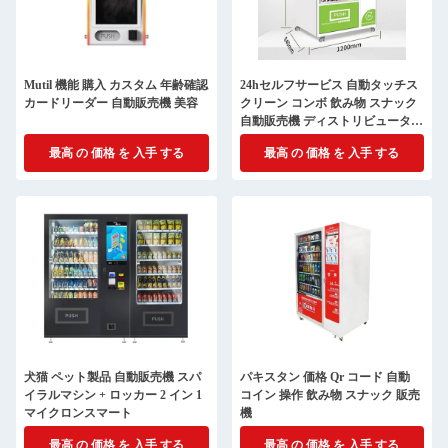
Mutil 機能 購入 カスタム 年齢確認
24hセルフサービス 自動タッチス
カードリーダー 自動販売機 美容
クリーン コンボ 飲み物 スナック
自動販売機 ディストリビューター
自動販売業者
最高 の 価格 を 入手 する
最高 の 価格 を 入手 する
犬猫 ペット製品 自動販売機 スパ
パキスタン 価格 Qr コード 自動
イラルマシン + ロッカー 2 イン 1
コイン 操作 飲み物 スナック 販売
マイクロンスマート
機
最高 の 価格 を 入手 する
最高 の 価格 を 入手 する