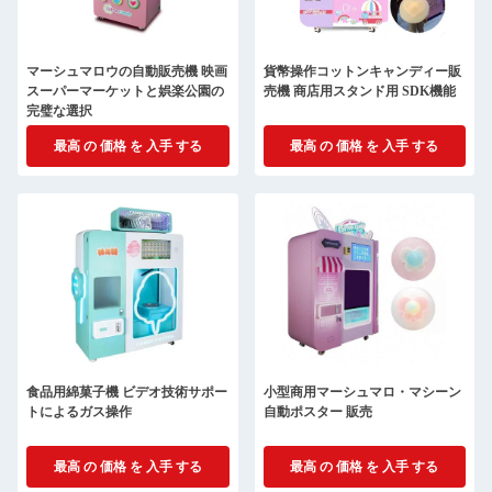
マーシュマロウの自動販売機 映画
貨幣操作コットンキャンディー販
スーパーマーケットと娯楽公園の
売機 商店用スタンド用 SDK機能
完璧な選択
最高 の 価格 を 入手 する
最高 の 価格 を 入手 する
食品用綿菓子機 ビデオ技術サポー
小型商用マーシュマロ・マシーン
トによるガス操作
自動ポスター 販売
最高 の 価格 を 入手 する
最高 の 価格 を 入手 する