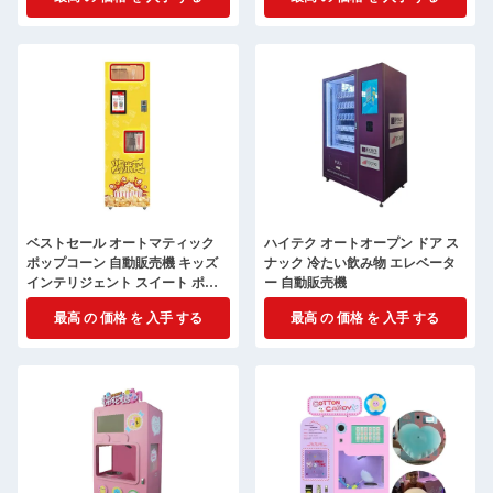
ベストセール オートマティック
ハイテク オートオープン ドア ス
ポップコーン 自動販売機 キッズ
ナック 冷たい飲み物 エレベータ
インテリジェント スイート ポッ
ー 自動販売機
プコーン メーカー
最高 の 価格 を 入手 する
最高 の 価格 を 入手 する